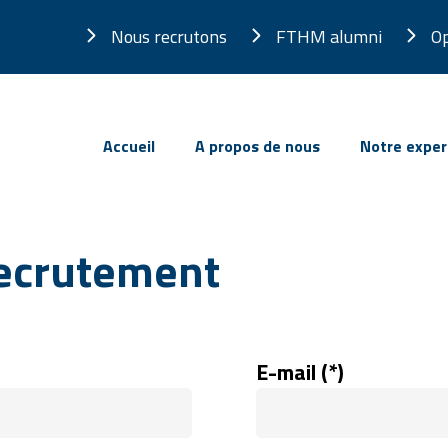
Nous recrutons
FTHM alumni
Op
Accueil
A propos de nous
Notre exper
ecrutement
E-mail (*)