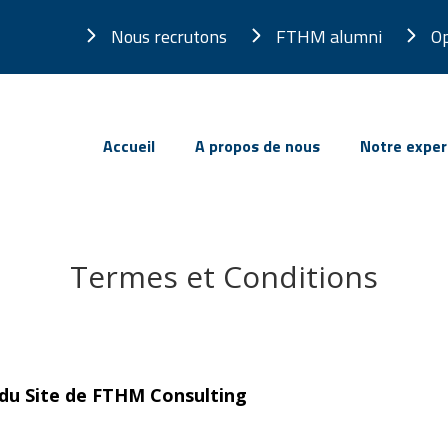
Nous recrutons
FTHM alumni
Op
Accueil
A propos de nous
Notre exper
Termes et Conditions
 du Site de FTHM Consulting